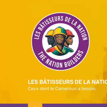
Skip
to
Le
the
content
Bâ
de
la
Na
LES BÂTISSEURS DE LA NATI
Ceux dont le Cameroun a besoin.