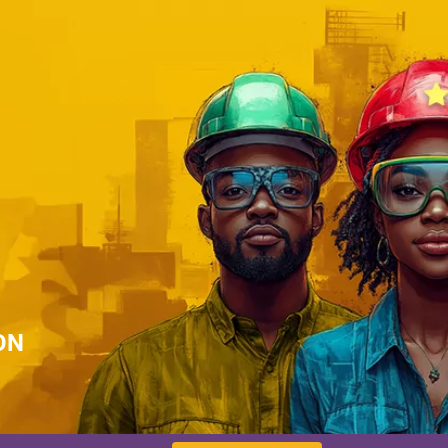
s
tisseurs
tion
ON